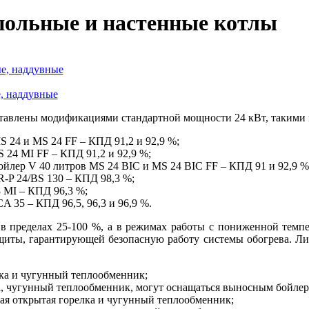
апольные и настенные котлы
е, наддувные
ставлены модификациями стандартной мощности 24 кВт, такими 
S 24 и MS 24 FF – КПД 91,2 и 92,9 %;
 24 MI FF – КПД 91,2 и 92,9 %;
бойлер V 40 литров MS 24 BIC и MS 24 BIC FF – КПД 91 и 92,9 %
P 24/BS 130 – КПД 98,3 %;
 MI – КПД 96,3 %;
35 – КПД 96,5, 96,3 и 96,9 %.
в пределах 25-100 %, а в режимах работы с пониженной темп
щиты, гарантирующей безопасную работу системы обогрева. Лин
лка и чугунный теплообменник;
ка, чугунный теплообменник, могут оснащаться выносным бойле
тая открытая горелка и чугунный теплообменник;