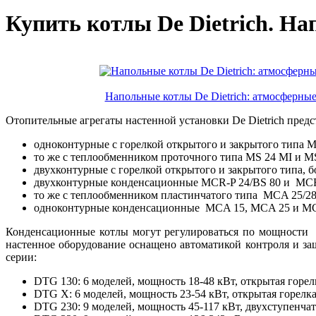
Купить котлы De Dietrich. Н
Напольные котлы De Dietrich: атмосферны
Отопительные агрегаты настенной установки De Dietrich пред
одноконтурные с горелкой открытого и закрытого типа M
то же с теплообменником проточного типа MS 24 MI и MS
двухконтурные с горелкой открытого и закрытого типа, 
двухконтурные конденсационные MCR-P 24/BS 80 и MCR-
то же с теплообменником пластинчатого типа MCA 25/28
одноконтурные конденсационные MCA 15, MCA 25 и MCA 
Конденсационные котлы могут регулироваться по мощности 
настенное оборудование оснащено автоматикой контроля и за
серии:
DTG 130: 6 моделей, мощность 18-48 кВт, открытая горе
DTG X: 6 моделей, мощность 23-54 кВт, открытая горел
DTG 230: 9 моделей, мощность 45-117 кВт, двухступенча